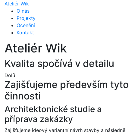
Ateliér Wik
– Lesná
O nás
Projekty
Celková přestavba a nástavba
Ocenění
původního objektu Mototechny
Kontakt
na polyfunkční komplex
Ateliér Wik
Investor: Automedia s.r.o.
Realizace: 2017, 2018
Kvalita spočívá v detailu
Dolů
Zajišťujeme především tyto
činnosti
Architektonické studie a
příprava zakázky
Zajišťujeme ideový variantní návrh stavby a následně