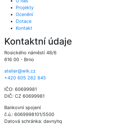
O nás
Projekty
Ocenění
Dotace
Kontakt
Kontaktní údaje
Rosického náměstí 48/6
616 00 - Brno
atelier@wik.cz
+420 605 282 845
IČO: 60699981
DIČ: CZ 60699981
Bankovní spojení
č.ú.: 6069998101/5500
Datová schránka: davnyhq