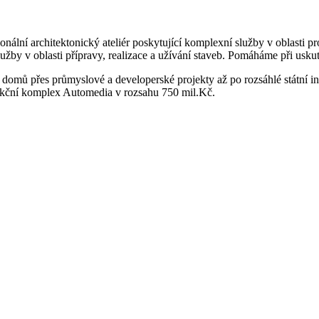
onální architektonický ateliér poskytující komplexní služby v oblasti 
lužby v oblasti přípravy, realizace a užívání staveb. Pomáháme při usk
domů přes průmyslové a developerské projekty až po rozsáhlé státní i
nkční komplex Automedia v rozsahu 750 mil.Kč.