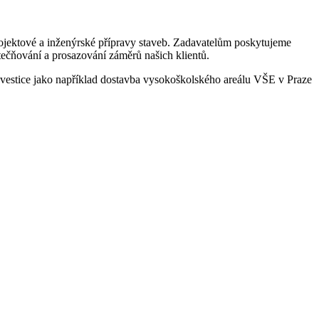
projektové a inženýrské přípravy staveb. Zadavatelům poskytujeme
utečňování a prosazování záměrů našich klientů.
nvestice jako například dostavba vysokoškolského areálu VŠE v Praze