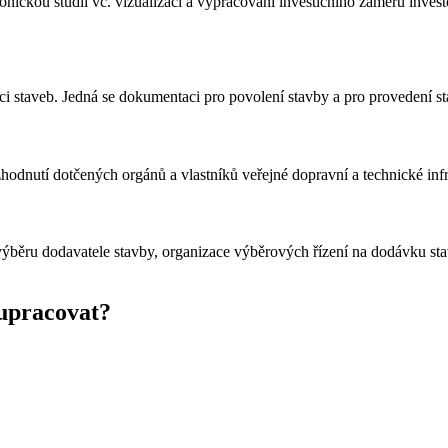
ktonickou studii vč. vizualizací a vypracování investičního záměru inv
staveb. Jedná se dokumentaci pro povolení stavby a pro provedení sta
hodnutí dotčených orgánů a vlastníků veřejné dopravní a technické infr
 výběru dodavatele stavby, organizace výběrových řízení na dodávku st
lupracovat?