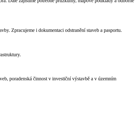
estora. Dále zajistíme potřebné průzkumy, mapové podklady a odborné
vby. Zpracujeme i dokumentaci odstranění staveb a pasportu.
astruktury.
aveb, poradenská činnost v investiční výstavbě a v územním