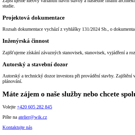
Zajišťujeme ideový variantní návrh stavby a následně finální archite
studie.
Projektová dokumentace
Rozsah dokumentace vychází z vyhlášky 131/2024 Sb., o dokumentaci 
Inženýrská činnost
Zajišťujeme získání závazných stanovisek, stanovisek, vyjádření a roz
Autorský a stavební dozor
Autorský a technický dozor investora při provádění stavby. Zajištění
plánování.
Máte zájem o naše služby nebo chcete spo
Volejte
+420 605 282 845
Pište na
atelier@wik.cz
Kontaktujte nás