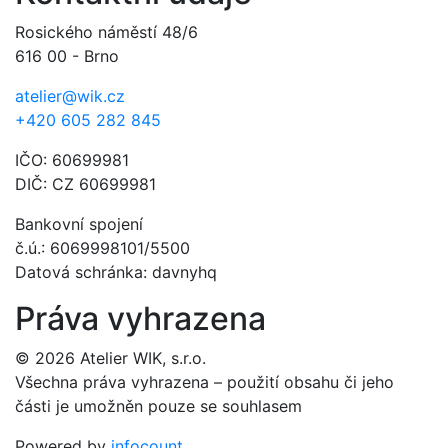
Rosického náměstí 48/6
616 00 - Brno
atelier@wik.cz
+420 605 282 845
IČO: 60699981
DIČ: CZ 60699981
Bankovní spojení
č.ú.: 6069998101/5500
Datová schránka: davnyhq
Práva vyhrazena
© 2026 Atelier WIK, s.r.o.
Všechna práva vyhrazena – použití obsahu či jeho
části je umožněn pouze se souhlasem
Powered by
infocount