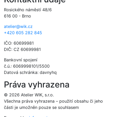
Rosického náměstí 48/6
616 00 - Brno
atelier@wik.cz
+420 605 282 845
IČO: 60699981
DIČ: CZ 60699981
Bankovní spojení
č.ú.: 6069998101/5500
Datová schránka: davnyhq
Práva vyhrazena
© 2026 Atelier WIK, s.r.o.
Všechna práva vyhrazena – použití obsahu či jeho
části je umožněn pouze se souhlasem