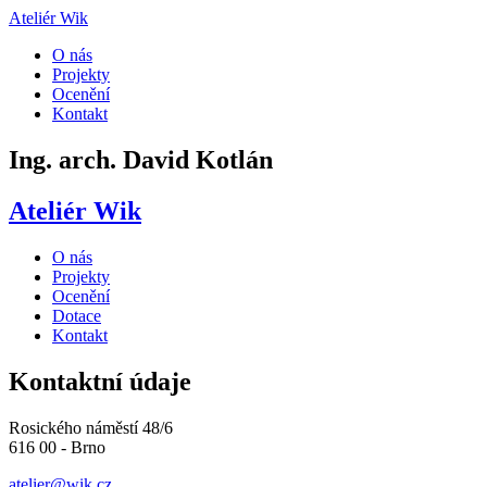
Ateliér Wik
O nás
Projekty
Ocenění
Kontakt
Ing. arch. David Kotlán
Ateliér Wik
O nás
Projekty
Ocenění
Dotace
Kontakt
Kontaktní údaje
Rosického náměstí 48/6
616 00 - Brno
atelier@wik.cz