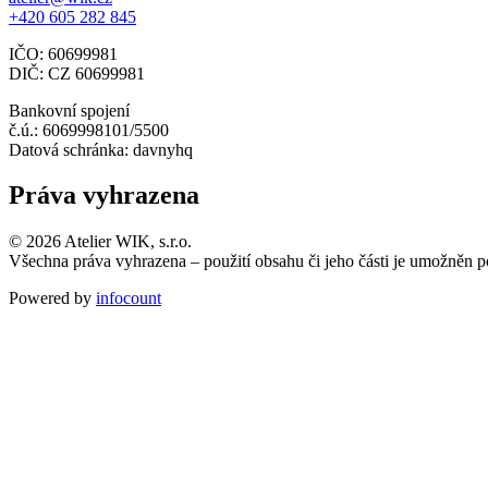
+420 605 282 845
IČO: 60699981
DIČ: CZ 60699981
Bankovní spojení
č.ú.: 6069998101/5500
Datová schránka: davnyhq
Práva vyhrazena
© 2026 Atelier WIK, s.r.o.
Všechna práva vyhrazena – použití obsahu či jeho části je umožněn 
Powered by
infocount